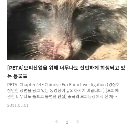
자연스러운 것 지구 생태계에서 육식은 자연스러운 것이다. 식물들
과 그 식물을 먹는 초식동물, 그 초식동물을 먹는 육식동물 사이에
는 조화로운 공존이 이뤄지고 있다. 사자가 인팔라를 사냥해서 입에
피를 묻혀가며 뜯어 먹는다고 해서 사자를 폭력적이라고 볼 수는 없
다. 우리가 키우는 귀여운 고양이들도 사냥을 즐기는 포식자이고 먹
잇감들의 입..
[PETA]모피산업을 위해 너무나도 잔인하게 희생되고 있
는 동물들
PETA: Chapter 54 - Chinese Fur Farm Investigation (굉장히
잔인한 장면을 담고 있는 동영상이 유의하시기 바랍니다.) [모피에
관한 너무나도 슬프고 불편한 진실] 중국의 모피농장에서 산 채로
껍질이 벗겨지는 동물들의 모습이 담겨져 있는 동영상 입니다. 좀
2011.05.01
더 싼 비용으로 모피를 얻기 위해 비참한 환경에서 동물들은 사육하
고 좀 더 질 좋은 모피를 얻기 위해 살아있는 동물의 껍질을 벗기는
일이 벌어지고 있습니다. 내용이 너무나도 잔인하지만 그렇기에 더
1
욱 외면할 수가 없군요. 몇번을 멈춰가며 겨우 봤습니다. 몇달전 TV
동물농장에서 공개된 영상보다 10배 이상 처참합니다. 다시 볼 용