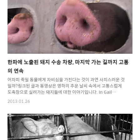
로 쪼고 들이받아 상처나지 않도록 마취없이 잘라냅니다. 입에서 살
살 녹는 고기맛은 이런 고통뒤에 오는 거랍니다.사진도 마찬가지로
소뿔을 잘라 아이들 얼굴에 피가 흘러내리는군요. 이것은 더 많은
고기를 팔기..
한파에 노출된 돼지 수송 차량, 마지막 가는 길까지 고통
의 연속
어차피 죽일 동물에게 자비심을 가진다는 것이 과연 사치스러운 것
일까?링크된 글과 동영상은 영하의 추운 날씨 속에서 고통스럽게
도축장으로 실려가는 돼지들에 대한 이야기입니다. In Gail
Eisnitz's book Slaughterhouse, Dr. Lester Friedlander, a
2013.01.26
former USDA veterinarian, expressed his concern: "This
past winter, we had minus-50-degree weather with the
wind chill. Can you imagine if you were in the back of a
trailer that's open and the wind-chill factor is minus 50
degrees, and ..