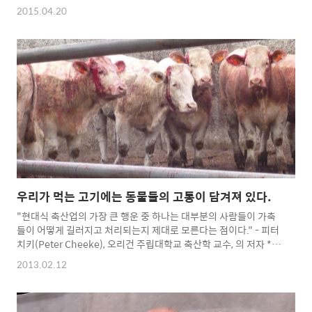
아이들은 그렇지 않는 경우가 많았습니다. 냇가에서 놀다가 개구리
2015.04.20
를 잡으면 땅바닥에 패대기쳐서 죽이거나 도롱뇽을 잡아서 연필깎
는 칼로 다리를 절단하는 일이 많았습니다. 어떨 때는 잠자리 꽁지
에 나뭇가지를 꽂아서 날리는 잔인한 놀이를 즐기기도 하고 길 가는
개미들을 누가 더 많이 밟아 죽이나 시합을 하기도 했었죠. 새총을
만들어 눈에 띄는 새나 고양이들에게 상처를 입히는 일도 많았습니
다. 단순히 재미를 위해서 말이죠. 아무것도 모르는 아이들이 이렇
게 동물들을 괴롭힐 때 저는 무얼 하고 있었을까요? 그런 아이들을
말려 보기도 했지만 별 소..
우리가 먹는 고기에는 동물들의 고통이 담겨져 있다.
"현대식 축산업의 가장 큰 행운 중 하나는 대부분의 사람들이 가축
들이 어떻게 길러지고 처리되는지 제대로 모른다는 점이다." - 피터
치키(Peter Cheeke), 오리건 주립대학교 축산학 교수, 의 저자 *관
련글 : 채식의 좋은 점 - (2)동물복지 http://veganstory.com/152
2013.02.12
효율적인 축산을 위해 뿔이 잘린 어린 소들 http://goo.gl/Smpbl
동물들이 마취없이 신체일부를 잘려나갑니다. 새끼돼지 거세, 소뿔
자르기, 병아리 부리자르기, 돼지꼬리자르기 등...더 좋은 육질과 서