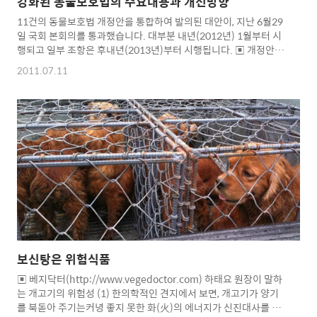
강화된 동물보호법의 주요내용과 개선방향
11건의 동물보호법 개정안을 통합하여 발의된 대안이, 지난 6월29
일 국회 본회의를 통과했습니다. 대부분 내년(2012년) 1월부터 시
행되고 일부 조항은 후내년(2013년)부터 시행됩니다. ▣ 개정안 발
의자 명단 (제안일 순) 조승수의원 등 10인, 이성헌의원 등 10인, 정
2011.07.11
범구의원 등 13인, 배은희의원 등 18인, 김우남의원 등 13인, 김정
권의원 등 10인,김효석의원 등 20인, 나경원의원 등 15인, 류근찬의
원 등 11인, 정부, 이명수의원 등 10인 ▣ 주요내용 1. 동물학대자에
대한 처벌수준 강화 ▷ 500만원 이하의 벌금→1년 이하의 징역 또
는 1천만원 이하의 벌금 2. 농장동물의 복지 증진을 위한 '동물복지
축산농장 인증제' 도입 ▷ 동물 본래 습성을 유지할 수 있도록 일정
사육기준을 충족하는..
보신탕은 위험식품
▣ 베지닥터(http://www.vegedoctor.com) 하태요 원장이 말하
는 개고기의 위험성 (1) 한의학적인 견지에서 보면, 개고기가 양기
를 북돋아 주기는커녕 좋지 못한 화(火)의 에너지가 신진대사를 방