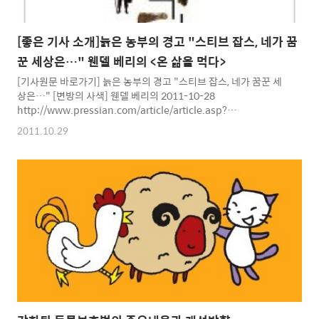
[좋은 기사 소개]늙은 농부의 경고 "스티브 잡스, 네가 꿈
꾼 세상은…" 웬델 베리의 <온 삶을 먹다>
[기사원문 바로가기] 늙은 농부의 경고 "스티브 잡스, 네가 꿈꾼 세
상은…" [변방의 사색] 웬델 베리의 2011-10-28
http://www.pressian.com/article/article.asp?
article_num=50111028163803&section=03&t1=n [기사 내
2011.10.29
용] 팔순이 다 되어가는 미국 켄터키 주의 농부 '웬델 베리'가 쓴 책
를 프레시안의 이계삼 기자(밀성고등학교 교사)가 소개하는 기사이
다. 이계삼 기자가 쓴 내용 중에, 마음에 많이 와닿는 부분이 있어 발
췌했다. "먹을거리와 심신의 건강은 너무나 긴밀하다. 교사인 내가
보기에 확실히 오늘날 아이들의 정서는 안정되어 있지 않다. 거칠고
과한 행동들, 예민하게 폭발하는 정서들, 결핍된 주의력은 아이들의
생활환경뿐 아니라 상..