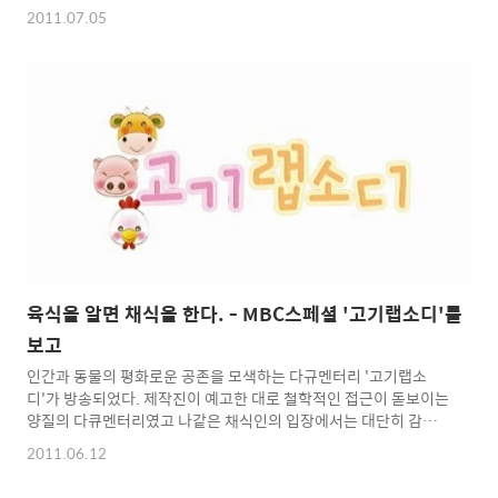
해해 원기를 떨어뜨린다. (2) 다른 동물성 음식과 마찬가지로 개고
2011.07.05
기를 먹게 되면 피가 탁해지고 혈관이 좁아지므로 심장병이나 고혈
압, 고지혈증, 당뇨나 비만이 있는 사람에겐 위험하기까지 하다. (3)
개고기는 우리 몸에 필요한 기운과 영양이 골고루 함유돼 있지 않아
보신탕을 먹으면 몸의 균형이 오히려 깨진다. (4) 밀집사육 시스템
을 통해 공급된 개고기를 먹는 건 매우 위험하다. 개는 예민한데다
활동성이 강한 동물이어서 밀집 사육에 따른 스트레스를 견디지 못
해 병에 잘 걸리는 것으로 알려져 있다. ..
육식을 알면 채식을 한다. - MBC스페셜 '고기랩소디'를
보고
인간과 동물의 평화로운 공존을 모색하는 다규멘터리 '고기랩소
디'가 방송되었다. 제작진이 예고한 대로 철학적인 접근이 돋보이는
양질의 다큐멘터리였고 나같은 채식인의 입장에서는 대단히 감동
적인 방송이었다고 생각한다. (다만 비채식인의 입장에서 보면 공
2011.06.12
감하기는 어려운 부분도 있었던 것 같다.) 이 방송을 보면서 느낀 점
들과 평소 생각들을 정리해 보았다. 생태계에서 육식동물의 육식은