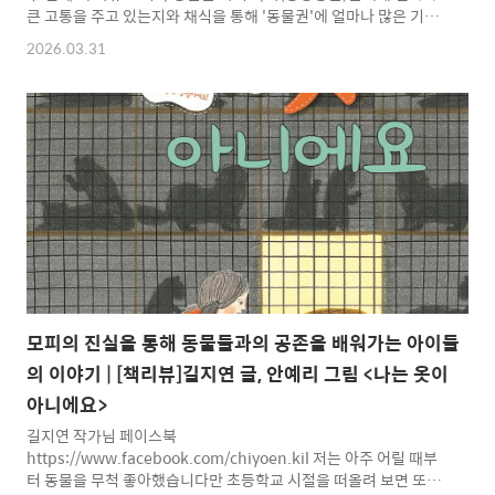
큰 고통을 주고 있는지와 채식을 통해 '동물권'에 얼마나 많은 기여
를 하게 되는지에 대한 내용들을 정리해 보았습니다. ▣ 현대의 공
2026.03.31
장식 축산은 야만의 극치현대식 축산업의 가장 큰 행운 중 하나는
대부분의 사람들이 가축들이 어떻게 길러지고 처리되는지 제대로
모른다는 점이다.- 피터 치키(Peter Cheeke), 오리건 주립대학교
축산학 교수, 의 저자 감금과 집중, 분리로써 성립한 지옥 같은 동물
공장이 있다. 당장 금지해야 할 야만의 극치이지만, 전 세계적 관행
이 되어버렸다.- 이계삼(프레시안 기자, 밀성고등학교 교사)-
http://bit.ly/J3Wn5H (소, ..
모피의 진실을 통해 동물들과의 공존을 배워가는 아이들
의 이야기 | [책리뷰]길지연 글, 안예리 그림 <나는 옷이
아니에요>
길지연 작가님 페이스북
https://www.facebook.com/chiyoen.kil 저는 아주 어릴 때부
터 동물을 무척 좋아했습니다만 초등학교 시절을 떠올려 보면 또래