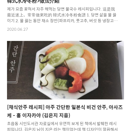
韓式水冷冬粉>做法介紹
제가 요즘 꽂혀서 자주 해먹는 당면 물국수 레시피입니다. 這是我
最近迷上、常常做來吃的 韓式水冷冬粉食譜 1. 당면 삶을 물 끓
이기 2. 물 끓는 동안 채소 장만(파프리카, 풋고추, 버섯 등 냉장고
있는 거 아무거나) 3. 끓는 물에 당면 삶기 4. 삶은 당면을 찬물에 헹
2020.06.27
궈서 망에 받쳐 놓기 5. 채수 끓이기(버섯, 간장, 채식 조미료 등 취
향에 맞게 끓여내기 ) 6. 그릇에 적당량의 당면을 넣고 채수 붓고 잘
라놓은 채소와 깨로 고명 올리기 1. 將川燙冬粉的水煮開 2. 等待
水煮開的同時，準備蔬菜(如甜椒、青辣椒、香菇等等冰箱中
有的蔬菜皆可) 3. 待水滾後，將韓式冬粉放入鍋中川燙 4. 韓式
冬粉川燙後，將冬粉放入冰水當中冰鎮，再用網子撈起 5. 將
剛剛備好的蔬菜放入鍋中熬製高湯(依個人洗好放入香菇、醬
油、素食調味料等調製即可) 6. 在..
[채식안주 레시피] 아주 간단한 일본식 비건 안주, 아사즈
케 - 홈 이자카야 (김은지 지음)
초읍동 시민도서관 자료실에서 우연히 보게 된 책에서 발췌한 레시
피입니다. 김은지 님이 지은 라는 책이었는데 책 디자인이 깔끔해서