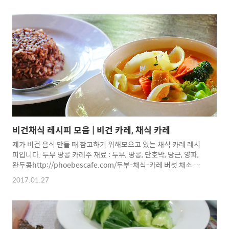
이거 소화 기능이 너무 떨어져 있다면 수프로 만들어 먹어도 좋다.
여기에 제시된 레시피에 얽내이지 말고, 제철과일과 야채를 다양하
게 응용해 보자. 1. 재료브로콜리, 파프리카, 당근, 마, 양파, 생강, 견
과류, 올리브오일 2. 만드는 법(1) 브로콜리는 20초 정도 데친다.
(2) 준비한 채소와 과일을 믹서에 넣는다.(3) 견과류와 올리브오일
을 곁들인다.(4) 믹서로 간다.(5) 중간불..
비건채식 레시피 모음 | 비건 카레, 채식 카레
제가 비건 음식 만들 때 참고하기 위해모으고 있는 채식 카레 레시
피입니다. 두부 땅콩 카레주 재료 : 두부, 땅콩, 단호박, 당근, 양파,
완두콩http://phoebescafe.com/두부-채식-카레 버섯 채소 카
레주 재료 : 표고버섯, 느타리버섯, 새송이버섯, 양송이버섯, 마늘,
2017.01.27
양파, 애호박, 방울 양배추https://goo.gl/DGTvpe 두유 양파 카레
우동주 재료 : 양파, 간장, 맛술, 두유, 우동면
https://goo.gl/D4GOsRhttps://goo.gl/Db8b5Q 단호박 코코넛
크림 카레주 재료 : 단호박, 코코넛크림, 양파
https://goo.gl/WSaeiM 채식카레(비건카레) 어디서 살 수 있나