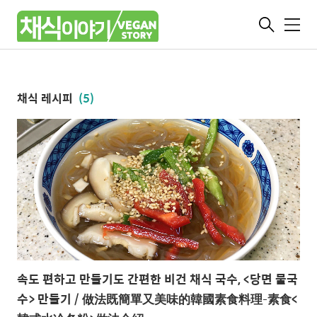
메
뉴
채식 레시피
(5)
속도 편하고 만들기도 간편한 비건 채식 국수, <당면 물국
수> 만들기 / 做法既簡單又美味的韓國素食料理–素食<