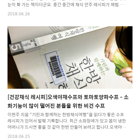
눈이 확 가는 책이더군요. 중간 중간에 채식 안주 레시피가 제법 있
을 것 같아요. 다음엔 정식으로 빌려서 한번 읽어 보고 싶은 책. 간단
2018.06.26
안주 만드는 법 재료오이 1/3개, 양파 1/2개, 파프리카 1/2, 당근
1/4 (굵은 소금 1큰술) 절임물 재료다시마 1조각, 식초 3큰술, 물 3
큰술, 설탕 1/2 작은술, 소금 약간 1. 오이와 당근은 둥근 단면이 나
오도록 1cm 두께로 어슷하게 썰고, 양파와 파프리카는 사각 모양이
나오도록 썬다.2. 썰어 놓은 채소를 비닐에 담고 굵은 소금 1큰술을
넣어 조물조물 주무른다.3. 20분 뒤 채소에서 나온 물기를 빼낸
다.4. 냄비에 절임..
[건강채식 레시피]오색야채수프와 토마토양파수프 - 소
화기능이 많이 떨어진 분들을 위한 비건 수프
이현주 지음 "기린과 함께하는 한방채식여행"을 읽다가 좋은 수프
레시피가 있어서 발췌 기록합니다. 최근 소화장애가 있고 몸이 냉한
어머니가 드시면 좋을 것 같아 한번 만들어 보려고 합니다.오색야채
수프 식용성 유용 성분인 피토케미컬을 가장 잘 흡수할 수 있는 방
2018.06.25
식은 생주스로 마시는 것이다. 하지만 체질적으로 극도로 냉한 체질