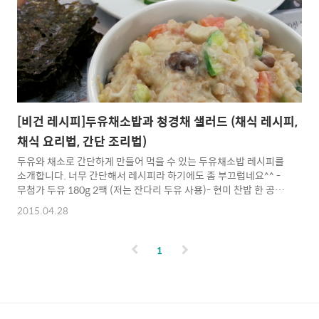
요?1. 대형 마트 : S&B 카레2. 비건 쇼핑몰 : 골드스푼 순 카레분3.
한살..
[비건 레시피]두유채소밥과 청경채 샐러드 (채식 레시피,
채식 요리법, 간단 조리법)
두유와 채소로 간단하게 만들어 먹을 수 있는 두유채소밥 레시피를
소개합니다. 너무 간단해서 레시피라 하기에도 좀 부끄럽네요^^ -
무첨가 두유 180g 2팩 (저는 잔다리 두유 사용)- 현미 찬밥 한 공기
반- 가지고 있는 채소들 (당근, 버섯, 양파, 파, 호박 등등)- 오일 조금
2015.04.28
(올리브유나 포도씨유 정도)- 소금 약간 - 오일 두른 팬에 채소들을
볶으면서 소금으로 간을 합니다.- 채소들이 어느 정도 익으면 두유
2팩을 넣고 살짝 끓입니다.- 찬밥을 넣고 잘 섞으면서 밥을 적당히
1
데운 뒤 불을 끕니다.- 후추나 들깨가루 뭐 이런 게 있으면 조금 넣
어서 잘 섞습니다.- 이제 먹으면 됩니다^^ *청경채 샐러드는 씻은
청경채에 올리브 오일, 소금, 식초를 적당량 넣어서 잘 섞어주면 끝~
♣ 채식하는 삶을 ..