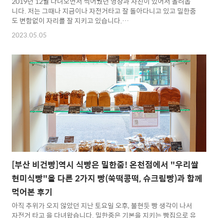
2019년 12월 다녀오면서 찍어뒀던 영상과 사진이 있어서 올려봅
니다. 저는 그때나 지금이나 자전거타고 잘 돌아다니고 있고 밀한줌
도 변함없이 자리를 잘 지키고 있습니다.
https://youtu.be/TaBqXOFhVWA 부산 비건 음식점 정보 바로가
2023.05.05
기 https://veganstory.com/236 부산 비건 음식점(비건식당/비
건빵집/비건카페/비건마트) 리스트 및 위치정보(2023년 4월 24일
기 잘못된 정보가 있거나 추가해야할 정보가 있으면 댓글로 알려 주
십시오. 감사합니다^^ 부산지역 비건 음식점(식당, 빵집, 카페, 마
트) Vegan eateries in Busan(Vegan restaurants in Busan,
Vegan bakeries in Busan, Ve veganstory.com ♣ ..
[부산 비건빵]역시 식빵은 밀한줌! 온천점에서 "우리쌀
현미식빵"을 다른 2가지 빵(쑥떡콩떡, 슈크림빵)과 함께
먹어본 후기
아직 추위가 오지 않았던 지난 토요일 오후, 불현듯 빵 생각이 나서
자전거 타고 을 다녀왔습니다. 밀한줌은 기본을 지키는 빵집으로 유