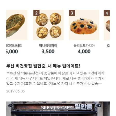
팅입니다. Instagram에서 이 게시물 보기 #밀한줌 #현대백화점 #
열심히판매중 #흑임자크림빵 준비된메뉴 안내드려요 흑미,백미,현
미 #홍국식빵 단호박소보로,시나몬롤 #쑥치아바타#쑥콩버무리 #
쑥떡콩떡 #단호박파운드 #초코파운드 #삼색모닝 #흑미단팥빵 흑
임자크림빵 준비되어있습니다~^^ 범일역이 가까운 분들은 현대백
화점으로 오세요~^^ . 밀한줌 공식 인스타그램_Vegan Bakery🍞
💕(@m..
부산 비건빵집 밀한줌, 새 메뉴 업데이트!
ㄹ부산 안락동(온천천)과 중앙동에 매장을 가지고 있는 비건베이커
리 의 새 메뉴가 업데이트 되었습니다. 새로 나온 빵 4가지가 추가되
었고 수제품(조청, 마요네즈, 잼)도 몇 가지 새로 추가된 것 같습니
다. 새 빵 4가지(밀한줌 공식 블로그에서 캡처) 아래 수제품 섹션도
2019.06.05
추가된 것 같습니다.(밀한줌 공식 블로그에서 캡처) 새 빵 중에 올리
브포카치아는 먹어봤지만 나머지 빵은 아직 안 먹어봐서 하나씩 먹
어볼 생각입니다. 곧 먹게 될 새로운 빵이 있다고 생각하니까 기분
이 참 좋네요^^ 새로 나온 빵, 리얼갈릭브레드와 올리브포카치아 새
로 나온 빵, 미니찹쌀파이 참, 그리고 지난 5월 4일부로 가격도 조금