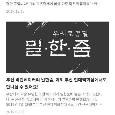
명한 곳입니다! 그리고 유명세에 비해 아주 작은 빵집이죠^^ 한번
둘러보실까요? 토요일 오후라 시간적으로 여유도 있고 해서 찬찬히
2019.12.13
둘러봤습니다. ​ 지금부터는 빵 사진 대방출입니다! (많이도 찍어왔
네요 ㅋ) 이어지는 빵 사진 또 이어지는 빵 사진 얼마 전에 중앙점에
서 먹어 본 신상빵 "단팥쏘옥 녹차큐브" 지금부터는 빵 이외의 제품
들입니다. [제가 고른 빵 3가지] ​ "우리쌀 현미식빵" "쑥떡콩떡"
"슈크림빵" ​ 요렇게 모셔갑니다. 직원분이 허락해 주셔서 식빵 커팅
하는 장면을 동영상으로 찍어왔어요. 아주 숙련된 식빵 커팅입니다
ㅎㅎㅎ ​ 빵을 백팩에 지고 사무실로 복귀하자..
부산 비건베이커리 밀한줌, 이제 부산 현대백화점에서도
만나실 수 있어요!
부산에서 가장 유명한 비건 베이커리 밀한줌에 좋은 소식이 있습니
다. 온천천점, 중앙점에 이어 또하나의 밀한줌이 탄생했습니다.
2019년 7월 29일부터 부산 현대백화점에서도 비건 전문베이커리
밀한줌을 만나실 수 있어요! 아래는 현대백화점 입점을 알리는 밀한
2019.08.01
줌 김민실 대표님 페이스북 포스팅과 밀한줌 공식 인스타그램 포스