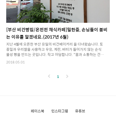
[부산 비건빵집/온천천 채식카페]밀한줌, 손님들이 붐비
는 이유를 알겠네요.(2017년 6월)
지난 4월에 오픈한 부산 유일의 비건베이커리 을 다녀왔습니다. 토
종밀과 우리쌀을 사용하고 우유, 계란, 버터가 들어가지 않는 순식
물성 빵을 만드는 곳입니다. 작고 아담합니다. "몸과 소통하는 건강
한 빵" 현미 치아바타도 좋지만 사진에 없는 쑥 치아바타도 아주 좋
2018.05.01
습니다. 치아바타보다 좀 더 활기찬 맛이 나는 호밀 스틱 아주 부드
러운 맛이 나는 앉은뱅이 통밀빵 달 거 같아서 패스한 초코 쌀식빵,
다음에 먹어 보렵니다. 빵바구닌 들고 있는 쉐프님(최태석) 사진 분
1
위기가 전반적으로 밝고 친절합니다. 비어가는 선반 ㅎㅎ "건강함
을 굽다" 건강한 맛이 나는 빵과친절한 직원들! Vegan Bakery밀
한줌T.051-528-5876부산 동래구 온천천로471번길 7(안락동
221-4 1층 104호) ♣ 채식하는 삶을 권..
페이스북
인스타그램
유튜브