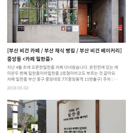
인상되었습니다. 아래 설명에서 보듯이 물가 상승 등을 감안한 인상
인 것 같습니다. (밀한줌 공식 블로그에서 캡처..
[부산 비건 카페 / 부산 채식 빵집 / 부산 비건 베이커리]
중앙동 <카페 밀한줌>
지난 4월 초에 오픈한밀한줌 카페 다녀왔습니다. 온천천에 있는 에
이은두 번째 밀한줌이라밀한줌 2호점이라고도 부르는 것 같아요.
카페 밀한줌 부산 중구 중앙대로 77(중앙동역 11번출구) ​주차 : 인
근 유료주차장(대중교통을 추천드려요!) http://milhanjum.kr 문
2018.05.02
의010-7320-0053 중앙역 11번 출구로 나오면 저렇게 바로 보입
니다. 플래카드 덕분에 더 잘 보이네요. 입구 여는 시간 : 아침 8시
닫는 시간 : 저녁 8시 * 연중 무휴 * 우유, 계란, 버터가 없는순식물성
빵만 만듭니다. 그리고국산쌀, 우리밀, 농가밀,유기농 설탕, 죽염으
로정성껏 만든다고 하네요. 카페 입구 옆에 있는 테라스형 공간저기
가 가장 좋은 자리 같네요. 단호박규브 6,000원 레몬진저파운드
3,500원현미초코파..