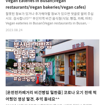
Vegan Eateries in Busan(Vegan
restaurants/Vegan bakeries/Vegan cafes)
잘못된 정보가 있거나 추가해야할 정보가 있으면 댓글로 알려 주십
시오. 감사합니다^^ 부산지역 비건 음식점(식당, 빵집, 카페, 마트)
Vegan eateries in Busan(Vegan restaurants in Busan,
Vegan bakeries in Busan, Vegan cafes in Busan) 네이버 지
2023.08.24
도에서 보기 (부산 비건 음식점) https://naver.me/FoR5vr9B 네
이버 지도 - 저장 부산 비건 음식점 map.naver.com (부산 비건 지
원/옵션 음식점) https://naver.me/5i0oJtFF 네이버 지도 - 저장
부산 비건지원옵션 map.naver.com 리스트로 보기 1. 식사 가능
한 음식점 (식당이거나 식사 메뉴를 갖추고 있는 곳) 다전 유형 : 식
당, ..
[온천천카페거리 비건빵집 밀한줌] 코로나 오기 전에 찍
어뒀던 영상 발견, 추억 돋네요^^