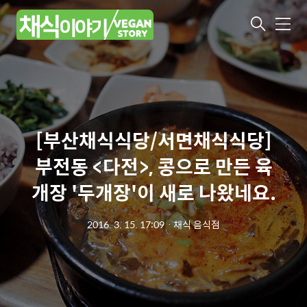
메
뉴
[부산채식식당/서면채식식당]
부전동 <다전>, 콩으로 만든 육
개장 '두개장'이 새로 나왔네요.
2016. 3. 15. 17:09
ㆍ
채식 음식점