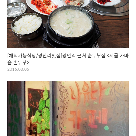
[채식가능식당/광안리맛집]광안역 근처 순두부집 <시골 가마
솥 손두부>
2016.03.05