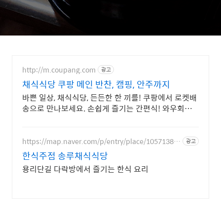
http://m.coupang.com
광고
채식식당 쿠팡 메인 반찬, 캠핑, 안주까지
바쁜 일상, 채식식당, 든든한 한 끼를! 쿠팡에서 로켓배
송으로 만나보세요. 손쉽게 즐기는 간편식! 와우회원
무제한 무료배송으로 집에서 편하게.
https://map.naver.com/p/entry/place/10571384
광고
36
한식주점 송루채식식당
용리단길 다락방에서 즐기는 한식 요리