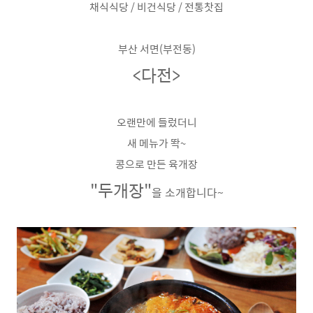
채식식당 / 비건식당 / 전통찻집
부산 서면(부전동)
<다전>
오랜만에 들렀더니
새 메뉴가 똭~
콩으로 만든 육개장
"두
개장"
을 소개합니다~