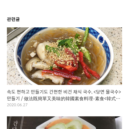
관련글
속도 편하고 만들기도 간편한 비건 채식 국수, <당면 물국수>
만들기 / 做法既簡單又美味的韓國素食料理–素食<韓式水
冷冬粉>做法介紹
2020.06.27