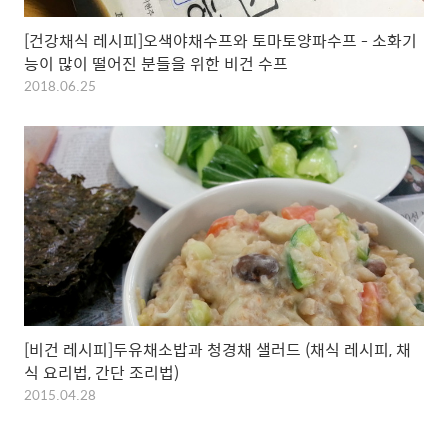
[건강채식 레시피]오색야채수프와 토마토양파수프 - 소화기
능이 많이 떨어진 분들을 위한 비건 수프
2018.06.25
[비건 레시피]두유채소밥과 청경채 샐러드 (채식 레시피, 채
식 요리법, 간단 조리법)
2015.04.28