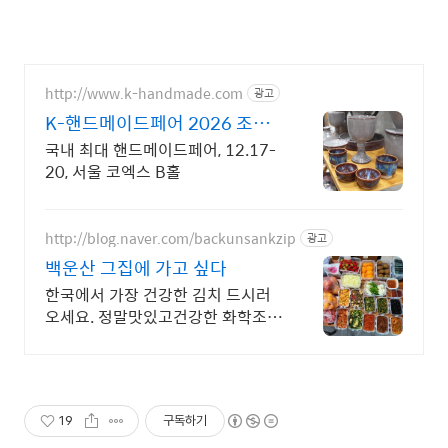
http://www.k-handmade.com
광고
K-핸드메이드페어 2026 조기
신청 기간 참가비 할인
국내 최대 핸드메이드페어, 12.17-
20, 서울 코엑스 B홀
http://blog.naver.com/backunsankzip
광고
백운산 그집에 가고 싶다
한국에서 가장 건강한 김치 드시러
오세요. 정말맛있고건강한 화학조미
료 비사용, 유기농쌀,유기농전통장
으로 조리, 맛있다가 연발되는 건강
한 요리
19
구독하기