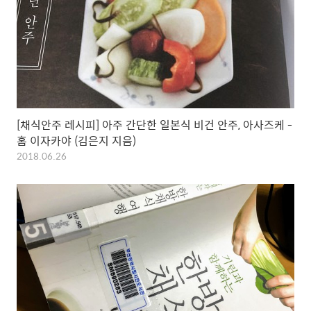
[채식안주 레시피] 아주 간단한 일본식 비건 안주, 아사즈케 -
홈 이자카야 (김은지 지음)
2018.06.26