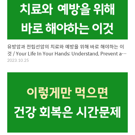
유방암과 전립선암의 치료와 예방을 위해 바로 해야하는 이
것 / Your Life In Your Hands: Understand, Prevent and
Overcome Breast Cancer and Ovarian Cancer(여자가
2023.10.25
우유를 끊어야 하는 이유) / 제인 플랜트 지음