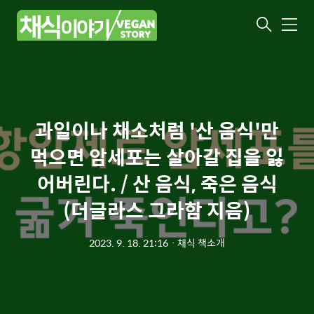
메
뉴
과일이나 채소처럼 '산 음식'만
먹으면 암세포는 살아갈 집을 잃
어버린다. / 산 음식, 죽은 음식
(더글라스 그라함 지음)
2023. 9. 18. 21:16
ㆍ
채식 책소개