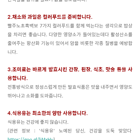
2.채소와 과일은 컬러푸드를 준비합니다.
빨주노초흑백보 7가지 컬러푸드를 함께 먹는다는 생각으로 밥상
을 차리면 좋습니다. 다양한 영양소가 들어있는데다 활성산소를
줄여주는 항산화 기능이 있어서 암을 비롯한 각종 질병을 예방합
니다.
3.조미료는 바르게 발효시킨 간장, 된장, 식초, 맛술 등을 사
용합니다.
전통방식으로 정성스럽게 만든 발효식품은
맛을 내주면서 영양도
뛰어나고 소화를 도와줍니다.
4.식용유는 최소한의 양만 사용합니다.
식용유는 건강에 좋지 않습니다.
(관련 정보 : '식용유' 노예된 당신, 건강을 도둑 맞았다
https://goo.gl/liMxHy
)