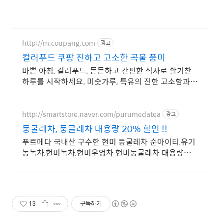
http://m.coupang.com
광고
컬러푸드 쿠팡 진하고 고소한 곡물 풍미
바쁜 아침, 컬러푸드, 든든하고 간편한 식사로 활기찬
하루를 시작하세요. 미숫가루, 특유의 진한 고소함과
부드러운 목넘김을 지금 경험하세요!
http://smartstore.naver.com/purumedatea
광고
둥굴레차, 둥글레차 대용량 20% 할인 !!
푸르메다 국내산 구수한 현미 둥굴레차 순아이티,유기
농녹차,현미녹차,현미우엉차 현미둥굴레차 대용량주
문시 20% 할인!!
13
구독하기